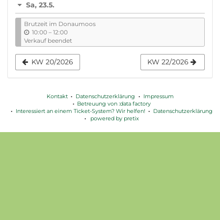
Sa, 23.5.
auswählen
Brutzeit im Donaumoos
b
10:00
–
12:00
i
Verkauf beendet
s
KW 20/2026
KW 22/2026
Kontakt
Datenschutzerklärung
Impressum
Betreuung von :data factory
Interessiert an einem Ticket-System? Wir helfen!
Datenschutzerklärung
powered by pretix