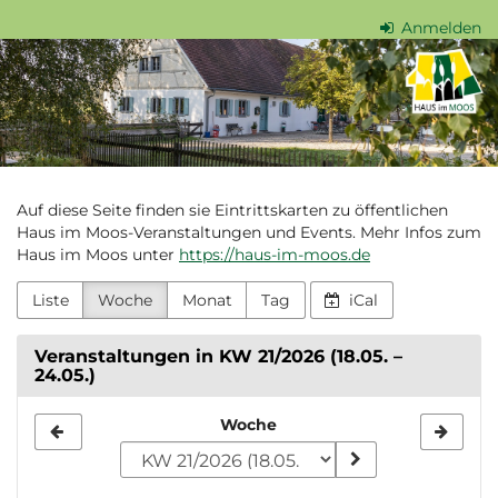
Zum
Anmelden
Haupt-
Haus
Inhalt
springen
im
Moos
Auf diese Seite finden sie Eintrittskarten zu öffentlichen
Haus im Moos-Veranstaltungen und Events. Mehr Infos zum
Haus im Moos unter
https://haus-im-moos.de
Liste
Woche
Monat
Tag
iCal
Veranstaltungen in KW 21/2026 (18.05. –
24.05.)
Woche
Woche
zur
Anzeige