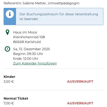
Referentin: Sabine Metter, Umweltpädagogin
Der Buchungszeitraum für diese Veranstaltung
ist beendet.
Haus im Moos
Kleinhohenried 108
86668 Karlshuld
Sa, 13. Dezember 2025
Beginn:
09:30
Uhr
Ende:
12:00
Uhr
Zum Kalender hinzufügen
Produkte
Kinder
Unkategorisierte
3,50 €
AUSVERKAUFT
Produkte
Normal Ticket
7,00 €
AUSVERKAUFT