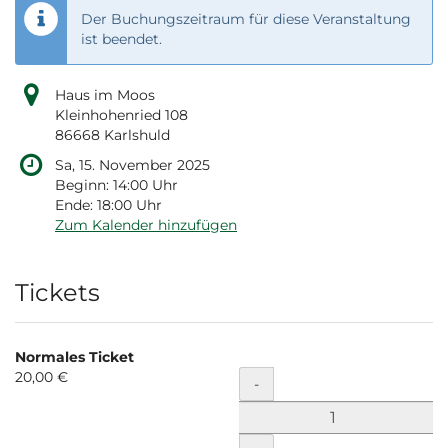
Der Buchungszeitraum für diese Veranstaltung
ist beendet.
Haus im Moos
Kleinhohenried 108
86668 Karlshuld
Sa, 15. November 2025
Beginn:
14:00
Uhr
Ende:
18:00
Uhr
Zum Kalender hinzufügen
Produkte
Tickets
Normales Ticket
20,00 €
Menge
-